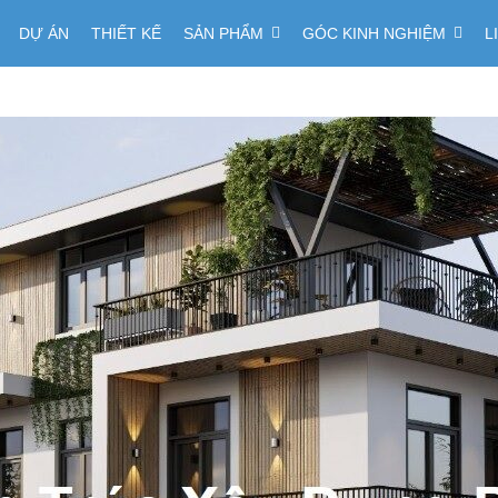
DỰ ÁN
THIẾT KẾ
SẢN PHẨM
GÓC KINH NGHIỆM
L