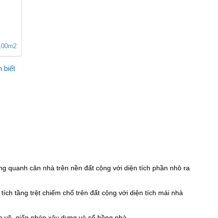
g 100m2
 biết
xung quanh căn nhà trên nền đất cộng với diện tích phần nhô ra
tích tầng trệt chiếm chổ trên đất cộng với diện tích mái nhà
 vẽ, giấp phép xây dựng và sổ hồng nhà.