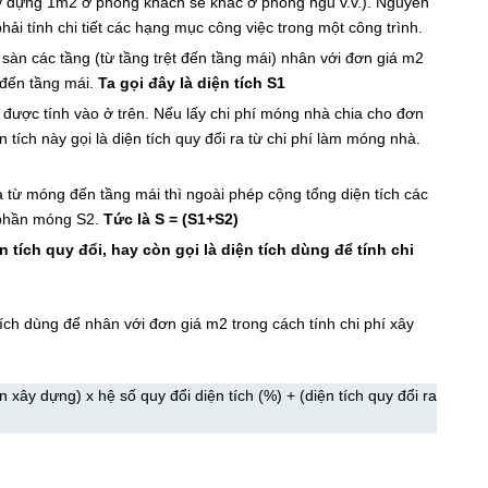
ây dựng 1m2 ở phòng khách sẽ khác ở phòng ngủ v.v.). Nguyên
phải tính chi tiết các hạng mục công việc trong một công trình.
ch sàn các tầng (từ tầng trệt đến tầng mái) nhân với đơn giá m2
t đến tầng mái.
Ta gọi đây là diện tích S1
được tính vào ở trên. Nếu lấy chi phí móng nhà chia cho đơn
 tích này gọi là diện tích quy đổi ra từ chi phí làm móng nhà.
̀ từ móng đến tầng mái thì ngoài phép cộng tổng diện tích các
h phần móng S2.
Tức là S = (S1+S2)
̣n tích quy đổi, hay còn gọi là diện tích dùng để tính chi
 tích dùng để nhân với đơn giá m2 trong cách tính chi phí xây
n xây dựng) x hệ số quy đổi diện tích (%) + (diện tích quy đổi ra