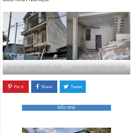
XEM KINH NGHIỆM XÂY NHÀ
XEM KINH NGHIỆM SỬA NHÀ
Pin It
Share
Tweet
MẪU NHÀ