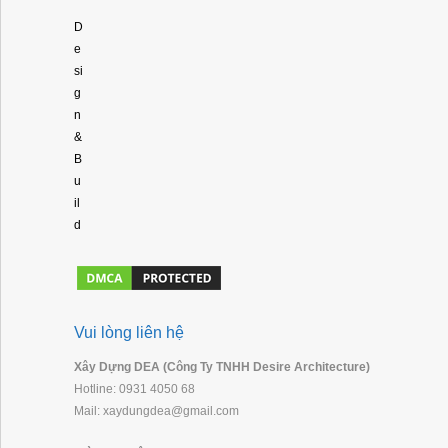
D
e
si
g
n
&
B
u
il
d
Vui lòng liên hệ
Xây Dựng DEA (Công Ty TNHH Desire Architecture)
Hotline: 0931 4050 68
Mail: xaydungdea@gmail.com