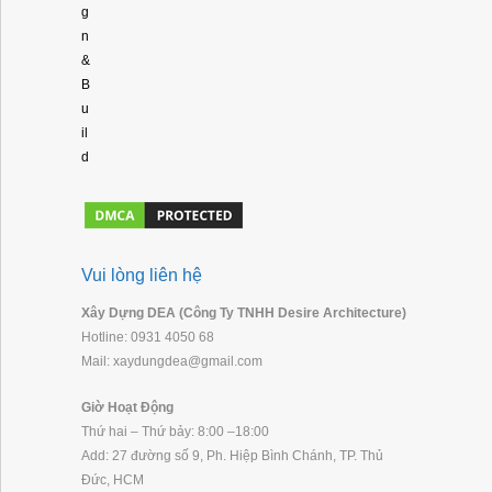
g
n
&
B
u
il
d
Vui lòng liên hệ
Xây Dựng DEA (Công Ty TNHH Desire Architecture)
Hotline: 0931 4050 68
Mail: xaydungdea@gmail.com
Giờ Hoạt Động
Thứ hai – Thứ bảy: 8:00 –18:00
Add: 27 đường số 9, Ph. Hiệp Bình Chánh, TP. Thủ
Đức, HCM